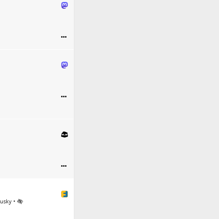
•
Tusky