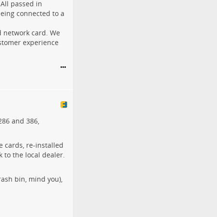
All passed in
being connected to a
d network card. We
ustomer experience
286 and 386,
 cards, re-installed
 to the local dealer.
rash bin, mind you),