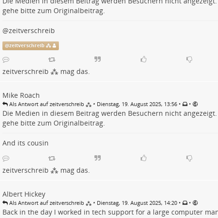
Die Medien in diesem Beitrag werden Besuchern nicht angezeigt.
gehe bitte zum
Originalbeitrag
.
@
zeitverschreib
@
zeitverschreib ⁂
zeitverschreib ⁂
mag das.
Mike Roach
•
•
•
Als Antwort auf zeitverschreib ⁂
Dienstag, 19. August 2025, 13:56
Die Medien in diesem Beitrag werden Besuchern nicht angezeigt.
gehe bitte zum
Originalbeitrag
.
And its cousin
zeitverschreib ⁂
mag das.
Albert Hickey
•
•
•
Als Antwort auf zeitverschreib ⁂
Dienstag, 19. August 2025, 14:20
Back in the day I worked in tech support for a large computer m