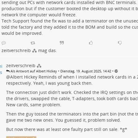
sending out PCs with network cards installed with BNC terminals. 
production but if the customer booted the desktop up without it 
network the computer would freeze.
Tech Support found the fix was to add a terminator on the unuse
told the factory and they added it to the BOM and build so the c
would be improved.
zeitverschreib ⁂
mag das.
zeitverschreib ⁂
•
•
Als Antwort auf Albert Hickey
Dienstag, 19. August 2025, 14:42
@
Albert Hickey
Reminds of when I installed network cards in a 
respectively. Yeah, I was young back then.
The connection just didn't work. Checked the IRQ settings on the
the drivers, swapped the cable, T-adapters, took both cards back
New cards, same problem.
Then the guy tossed the terminators into the part bin (not the t
gave me two new ones. You guessed it, problem solved.
But now there was at least one faulty part still on sale. *g*