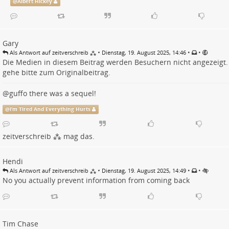
@
Albert Hickey
Gary
•
•
•
Als Antwort auf zeitverschreib ⁂
Dienstag, 19. August 2025, 14:46
Die Medien in diesem Beitrag werden Besuchern nicht angezeigt.
gehe bitte zum
Originalbeitrag
.
@
guffo
there was a sequel!
@
I’m Tired And Everything Hurts
zeitverschreib ⁂
mag das.
Hendi
•
•
•
Als Antwort auf zeitverschreib ⁂
Dienstag, 19. August 2025, 14:49
No you actually prevent information from coming back
Tim Chase