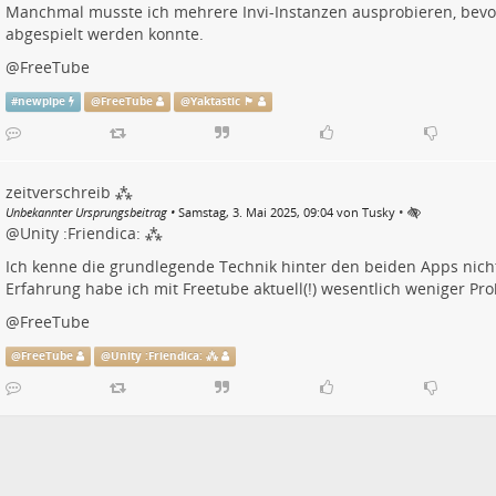
Manchmal musste ich mehrere Invi-Instanzen ausprobieren, bevor
abgespielt werden konnte.
@
FreeTube
#
newpipe
@
FreeTube
@
Yaktastic 🏴
zeitverschreib ⁂
•
Unbekannter Ursprungsbeitrag
•
Samstag, 3. Mai 2025, 09:04 von Tusky
@
Unity :Friendica: ⁂
Ich kenne die grundlegende Technik hinter den beiden Apps nicht
Erfahrung habe ich mit Freetube aktuell(!) wesentlich weniger Pr
@
FreeTube
@
FreeTube
@
Unity :Friendica: ⁂