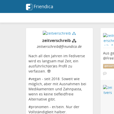
Friendica
zeitverschreib ⁂
zeitverschreib
@freundica
.de
Aus g
Nach all den Jahren im Fediverse
@
Fre
wird es langsam mal Zeit, ein
ausführlich(er)es Profil zu
@
Free
verfassen. 🤓
#vegan - seit 2018. Soweit wie
möglich, aber mit Ausnahmen bei
Medikamenten und Zahnpasta,
wenn es keine tiefleidfreie
Alternative gibt.
#pronomen - er/sein. Nur der
Vollständigkeit halber.