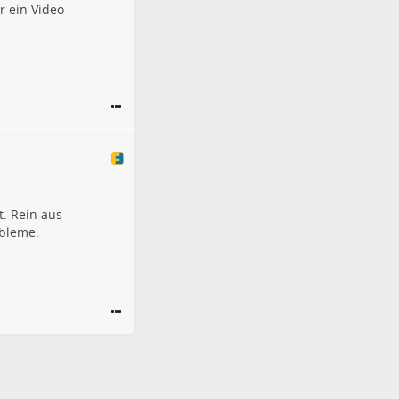
 ein Video
. Rein aus
obleme.