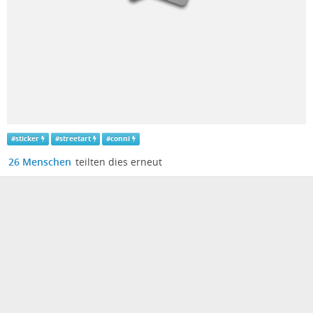
#
sticker
#
streetart
#
conni
26 Menschen
teilten dies erneut