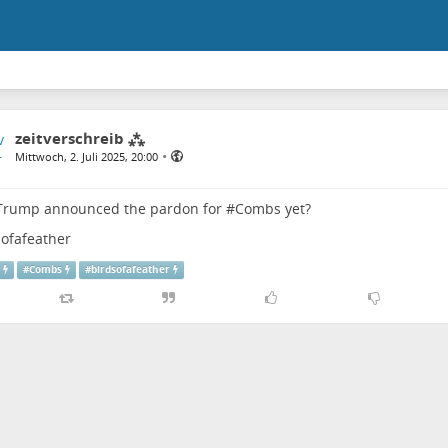
zeitverschreib ⁂
•
Mittwoch, 2. Juli 2025, 20:00
Trump
announced the pardon for #
Combs
yet?
sofafeather
p
#
Combs
#
birdsofafeather