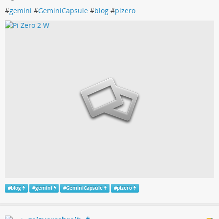
#
gemini
#
GeminiCapsule
#
blog
#
pizero
#
blog
#
gemini
#
GeminiCapsule
#
pizero